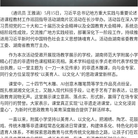
（通讯员 王雅涵）5月15日，习近平总书记地方重大实践与重要论述
进课程教材工作巡回指导活动湖南片区活动在长沙举办。活动旨在深入学
习贯彻党的二十大和二十届历次全会精神以及全国教育大会精神，系统总
结阶段性成效，交流推广地方实践经验，部署深化下一阶段工作，持续推
进用习近平新时代中国特色社会主义思想铸魂育人。活动由湖南省委教育
工委、湖南省教育厅主办。
作为本次活动受邀开展现场教学展示的学校，湖南师范大学附属小学
精心打造的非遗特色课程精彩亮相。美术学科组组长李贞老师代表学校登
台执教，以一堂主题为《一刀一木见传承》的非遗木雕课，向与会专家、
同行全方位呈现学校“以美育人、以文化人”的思政课堂新样态。
课堂中，二十四节气木雕、AI创意木雕笔筒等学生作品亮点纷呈，
既扎根湖湘文化沃土，又融入现代科技手段，让老手艺有了新表达，让思
政教育润物无声。这堂展示课立意高、落点实、形式新，赢得了在场专家
与同行的赞誉。大家表示，课堂真正实现“让非遗走进课堂，让文化浸润
童心”，为新时代思政教育与美育深度融合提供了鲜活样本。
一直以来，附属小学坚持以美育人、以文化人，把湘绣、陶艺、花鼓
戏、传统木雕等非遗课程常态化搬进日常课堂，构建体系化、特色化的非
遗育人体系，不断探索思政教育与优秀传统文化融合之路，让孩子们在匠