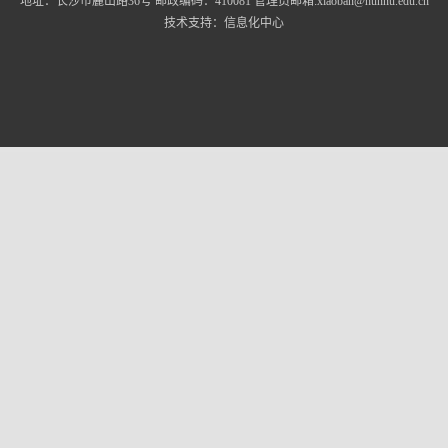
地址：长沙市麓山路36号 邮政编码：410081 管理员邮箱:xiaoban@hunnu.edu.cn
技术支持：信息化中心